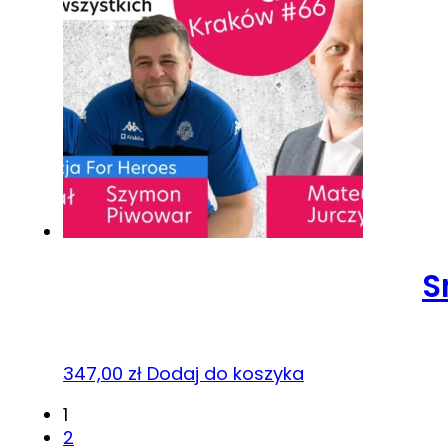
S
347,00
zł
Dodaj do koszyka
1
2