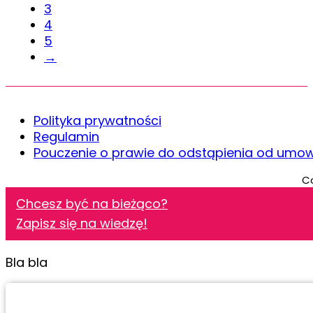
3
4
5
→
Polityka prywatności
Regulamin
Pouczenie o prawie do odstąpienia od umo
Co
Chcesz być na bieżąco?
Zapisz się na wiedzę!
Bla bla