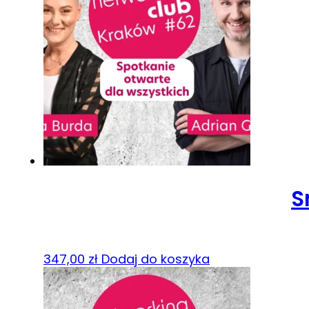
S
347,00
zł
Dodaj do koszyka