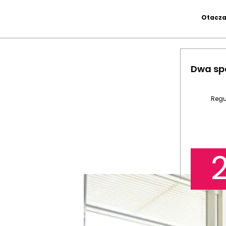
Otaczaj
Dwa sp
Regu