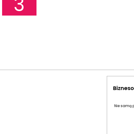
3
Bizneso
Nie samą p