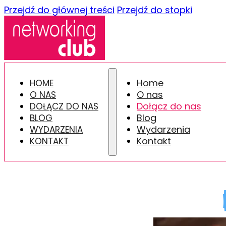
Przejdź do głównej treści
Przejdź do stopki
Home
HOME
O nas
O NAS
Dołącz do nas
DOŁĄCZ DO NAS
Blog
BLOG
Wydarzenia
WYDARZENIA
Kontakt
KONTAKT