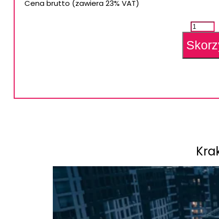
Cena brutto (zawiera 23% VAT)
ilość
Spotka
networ
Skorz
Kraków
#48
Kra