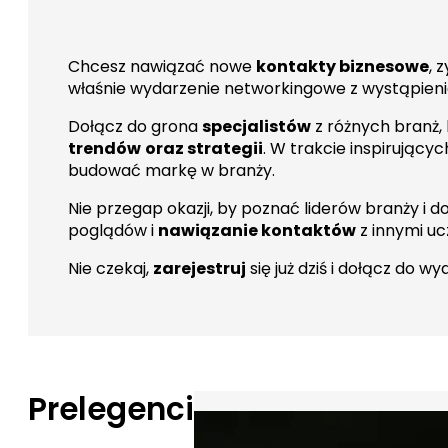
Chcesz nawiązać nowe
kontakty biznesowe
, 
właśnie wydarzenie networkingowe z wystąpienia
Dołącz do grona
specjalistów
z różnych branż,
trendów
oraz strategii
. W trakcie inspirujący
budować markę w branży.
Nie przegap okazji, by poznać liderów branży i 
poglądów i
nawiązanie kontaktów
z innymi uc
Nie czekaj,
zarejestruj
się już dziś i dołącz do wy
Prelegenci