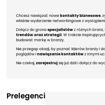
Chcesz nawiązać nowe
kontakty biznesowe
, 
właśnie wydarzenie networkingowe z wystąpienia
Dołącz do grona
specjalistów
z różnych branż,
trendów
oraz strategii
. W trakcie inspirujący
budować markę w branży.
Nie przegap okazji, by poznać liderów branży i 
poglądów i
nawiązanie kontaktów
z innymi uc
Nie czekaj,
zarejestruj
się już dziś i dołącz do wy
Prelegenci