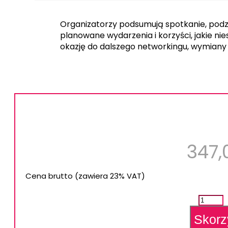
Organizatorzy podsumują spotkanie, podzi
planowane wydarzenia i korzyści, jakie ni
okazję do dalszego networkingu, wymiany 
347
Cena brutto (zawiera 23% VAT)
ilość
Spotka
networ
Skorz