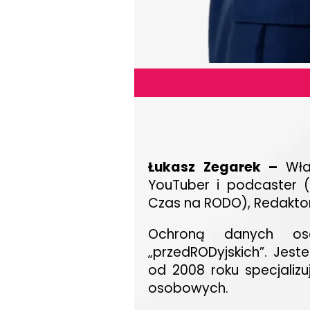
Łukasz Zegarek –
Wła
YouTuber i podcaster (
Czas na RODO), Redakto
Ochroną danych os
„przedRODyjskich”. Jest
od 2008 roku specjaliz
osobowych.