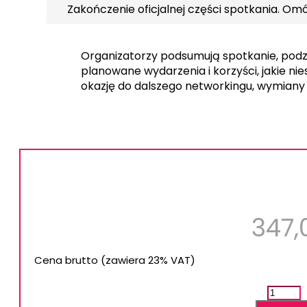
Zakończenie oficjalnej części spotkania. Om
Organizatorzy podsumują spotkanie, podzi
planowane wydarzenia i korzyści, jakie ni
okazję do dalszego networkingu, wymiany 
347
Cena brutto (zawiera 23% VAT)
ilość
Spotka