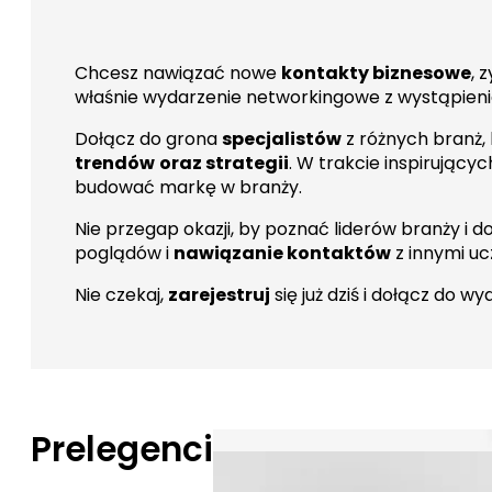
Chcesz nawiązać nowe
kontakty biznesowe
, 
właśnie wydarzenie networkingowe z wystąpienia
Dołącz do grona
specjalistów
z różnych branż,
trendów
oraz strategii
. W trakcie inspirujący
budować markę w branży.
Nie przegap okazji, by poznać liderów branży i 
poglądów i
nawiązanie kontaktów
z innymi uc
Nie czekaj,
zarejestruj
się już dziś i dołącz do wy
Prelegenci