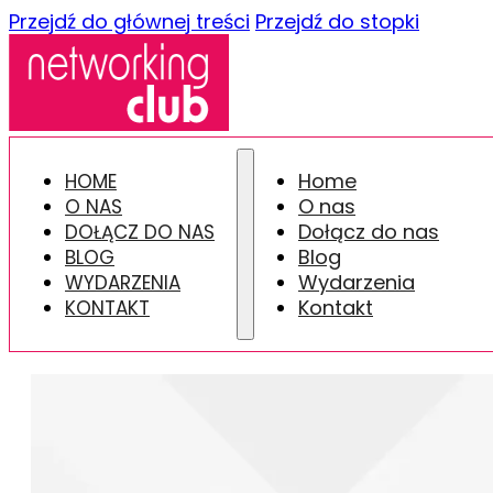
Przejdź do głównej treści
Przejdź do stopki
Home
HOME
O nas
O NAS
Dołącz do nas
DOŁĄCZ DO NAS
Blog
BLOG
Wydarzenia
WYDARZENIA
Kontakt
KONTAKT