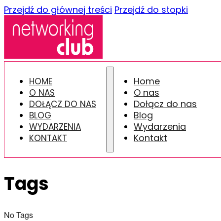
Przejdź do głównej treści
Przejdź do stopki
Home
HOME
O nas
O NAS
Dołącz do nas
DOŁĄCZ DO NAS
Blog
BLOG
Wydarzenia
WYDARZENIA
Kontakt
KONTAKT
Tags
No Tags